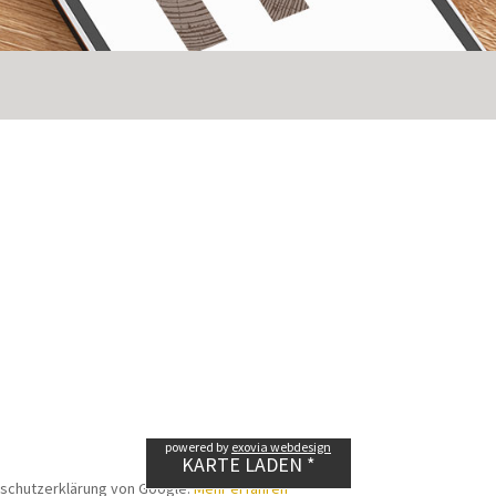
powered by
exovia webdesign
KARTE LADEN *
nschutzerklärung von Google.
Mehr erfahren